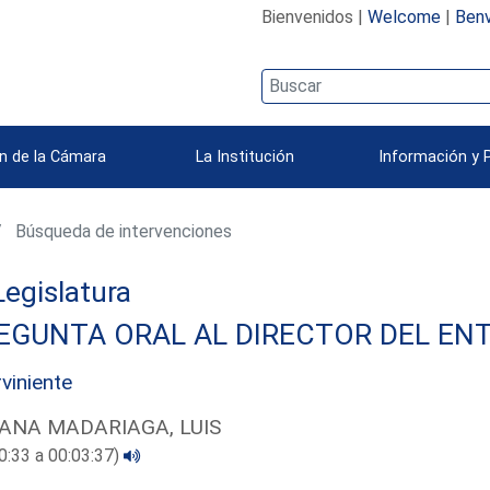
Bienvenidos |
Welcome
|
Benv
n de la Cámara
La Institución
Información y 
Búsqueda de intervenciones
 Legislatura
EGUNTA ORAL AL DIRECTOR DEL ENT
rviniente
ANA MADARIAGA, LUIS
0:33 a 00:03:37)