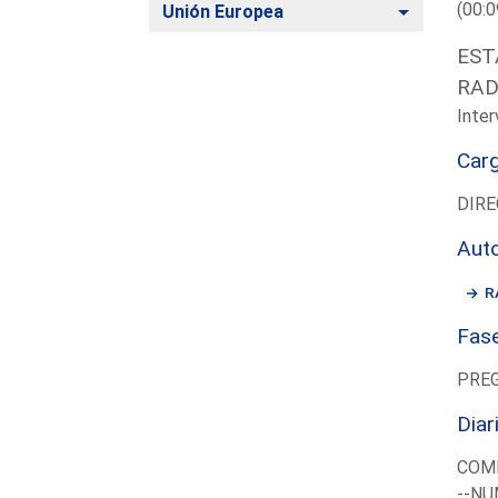
(00:0
Alternar
Unión Europea
EST
RAD
Inter
Car
DIRE
Aut
R
Fas
PRE
Diar
COM
--NU