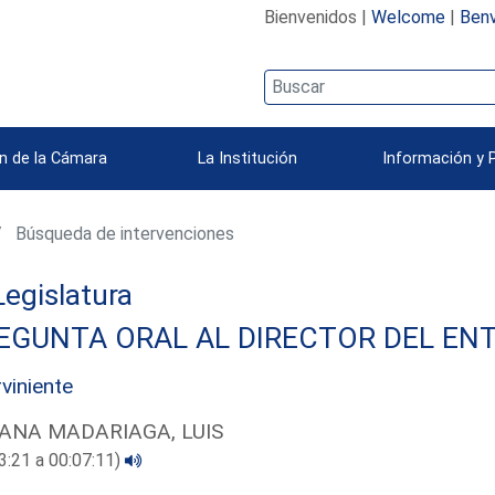
Bienvenidos |
Welcome
|
Benv
n de la Cámara
La Institución
Información y 
Búsqueda de intervenciones
 Legislatura
EGUNTA ORAL AL DIRECTOR DEL ENT
rviniente
ANA MADARIAGA, LUIS
3:21 a 00:07:11)