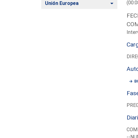
(00:0
Alternar
Unión Europea
FEC
COM
Inter
Car
DIRE
Aut
B
Fas
PRE
Diar
COM
--NU