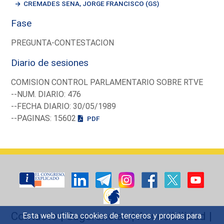
CREMADES SENA, JORGE FRANCISCO (GS)
Fase
PREGUNTA-CONTESTACION
Diario de sesiones
COMISION CONTROL PARLAMENTARIO SOBRE RTVE
--NUM. DIARIO: 476
--FECHA DIARIO: 30/05/1989
--PAGINAS: 15602
PDF
Contacto
|
Sugerencias
|
Accesibilidad
|
Esta web utiliza cookies de terceros y propias para