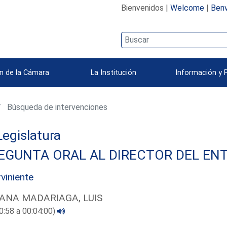
Bienvenidos |
Welcome
|
Benv
n de la Cámara
La Institución
Información y 
Búsqueda de intervenciones
 Legislatura
EGUNTA ORAL AL DIRECTOR DEL ENT
rviniente
ANA MADARIAGA, LUIS
0:58 a 00:04:00)