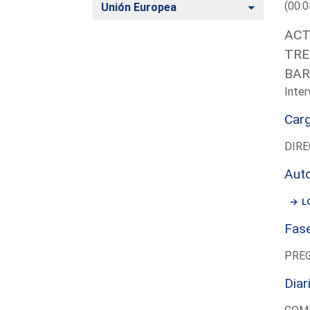
(00:0
Alternar
Unión Europea
ACT
TRE
BAR
Inter
Car
DIRE
Aut
L
Fas
PRE
Diar