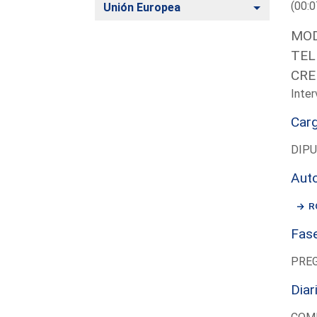
(00:0
Alternar
Unión Europea
MOD
TEL
CRE
Inter
Car
DIP
Aut
R
Fas
PRE
Diar