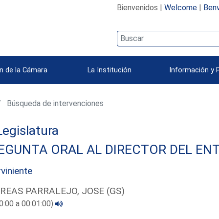
Bienvenidos |
Welcome
|
Benv
n de la Cámara
La Institución
Información y 
Búsqueda de intervenciones
 Legislatura
EGUNTA ORAL AL DIRECTOR DEL ENT
rviniente
REAS PARRALEJO, JOSE (GS)
0:00 a 00:01:00)