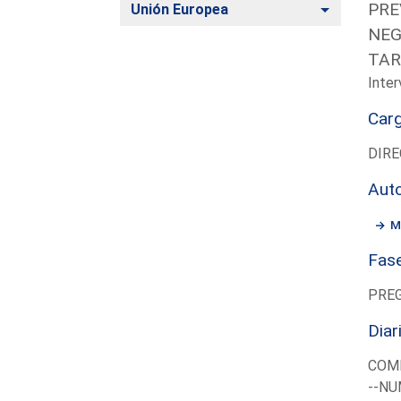
PRE
Alternar
Unión Europea
NEG
TAR
Inter
Car
DIRE
Aut
M
Fas
PRE
Diar
COM
--NU