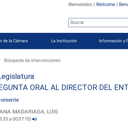
Bienvenidos |
Welcome
|
Benv
n de la Cámara
La Institución
Información y 
Búsqueda de intervenciones
 Legislatura
EGUNTA ORAL AL DIRECTOR DEL ENT
rviniente
ANA MADARIAGA, LUIS
3:35 a 00:07:10)