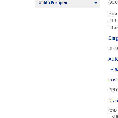
(00:0
Alternar
Unión Europea
RES
DIR
Inter
Car
DIP
Aut
G
Fas
PRE
Diar
COM
--NU