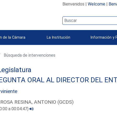
Bienvenidos |
Welcome
|
Benv
n de la Cámara
La Institución
Información y 
Búsqueda de intervenciones
 Legislatura
EGUNTA ORAL AL DIRECTOR DEL ENT
rviniente
ROSA RESINA, ANTONIO (GCDS)
0:00 a 00:04:47)