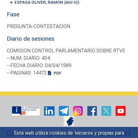
ESPASA OLIVER, RAMON (AIU-IC)
Fase
PREGUNTA-CONTESTACION
Diario de sesiones
COMISION CONTROL PARLAMENTARIO SOBRE RTVE
--NUM. DIARIO: 434
--FECHA DIARIO: 04/04/1989
--PAGINAS: 14472
PDF
Contacto
|
Sugerencias
|
Accesibilidad
|
Esta web utiliza cookies de terceros y propias para