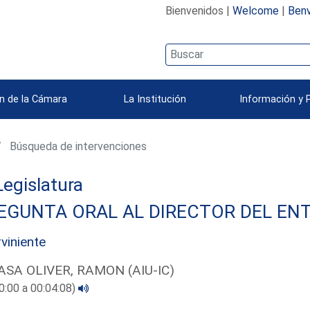
Bienvenidos |
Welcome
|
Benv
n de la Cámara
La Institución
Información y 
Búsqueda de intervenciones
 Legislatura
EGUNTA ORAL AL DIRECTOR DEL ENT
rviniente
ASA OLIVER, RAMON (AIU-IC)
0:00 a 00:04:08)