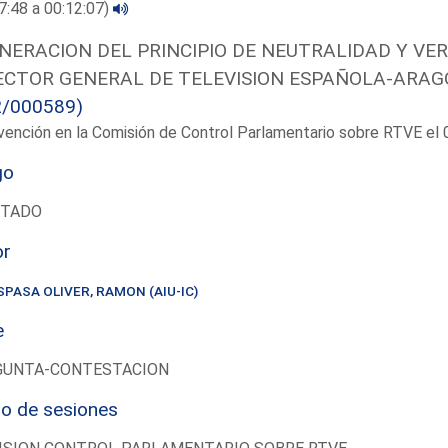
7:48 a 00:12:07)
NERACION DEL PRINCIPIO DE NEUTRALIDAD Y VE
ECTOR GENERAL DE TELEVISION ESPAÑOLA-ARAGO
2/000589)
vención en la Comisión de Control Parlamentario sobre RTVE e
go
UTADO
or
SPASA OLIVER, RAMON (AIU-IC)
e
GUNTA-CONTESTACION
io de sesiones