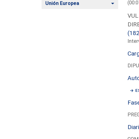
(00:0
Alternar
Unión Europea
VUL
DIR
(18
Inter
Car
DIP
Aut
E
Fas
PRE
Diar