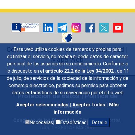
Contacto
|
Sugerencias
|
Accesibilidad
|
Esta web utiliza cookies de terceros y propias para
optimizar el servicio, no recaba ni cede datos de carácter
Mapa Web
personal de los usuarios sin su conocimiento. Conforme a
lo dispuesto en el
artículo 22.2 de la Ley 34/2002
, de 11
de julio, de servicios de la sociedad de la información y de
Preguntas Frecuentes
|
Aviso legal
|
comercio electrónico, pedimos su permiso para obtener
datos estadísticos de su navegación por el sitio web
Protección de datos
|
Política de
Cookies
Aceptar seleccionadas
|
Aceptar todas
|
Más
información
Congreso de los Diputados
- Plaza de las Cortes,
Necesarias|
Estadísticas|
Detalle
núm. 1 - 28014 - MADRID