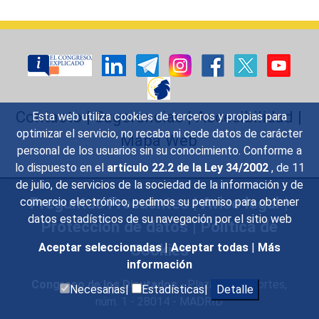
Contacto
|
Sugerencias
|
Accesibilidad
|
Esta web utiliza cookies de terceros y propias para
optimizar el servicio, no recaba ni cede datos de carácter
Mapa Web
personal de los usuarios sin su conocimiento. Conforme a
lo dispuesto en el
artículo 22.2 de la Ley 34/2002
, de 11
de julio, de servicios de la sociedad de la información y de
Preguntas Frecuentes
|
Aviso legal
|
comercio electrónico, pedimos su permiso para obtener
datos estadísticos de su navegación por el sitio web
Protección de datos
|
Política de
Cookies
Aceptar seleccionadas
|
Aceptar todas
|
Más
información
Congreso de los Diputados
- Plaza de las Cortes,
Necesarias|
Estadísticas|
Detalle
núm. 1 - 28014 - MADRID