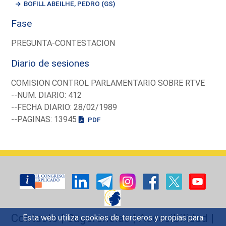
BOFILL ABEILHE, PEDRO (GS)
Fase
PREGUNTA-CONTESTACION
Diario de sesiones
COMISION CONTROL PARLAMENTARIO SOBRE RTVE
--NUM. DIARIO: 412
--FECHA DIARIO: 28/02/1989
--PAGINAS: 13945
PDF
Contacto
|
Sugerencias
|
Accesibilidad
|
Esta web utiliza cookies de terceros y propias para