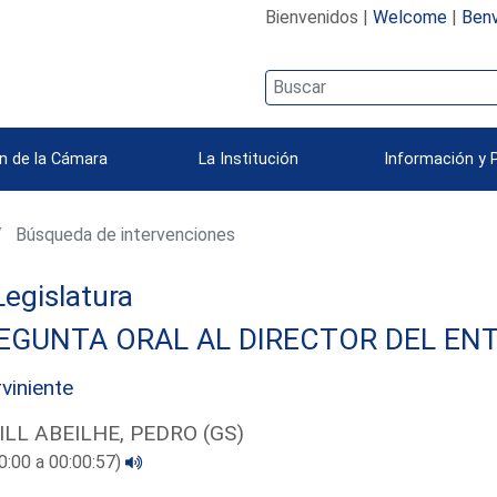
Bienvenidos |
Welcome
|
Benv
n de la Cámara
La Institución
Información y 
Búsqueda de intervenciones
 Legislatura
EGUNTA ORAL AL DIRECTOR DEL ENT
rviniente
ILL ABEILHE, PEDRO (GS)
0:00 a 00:00:57)