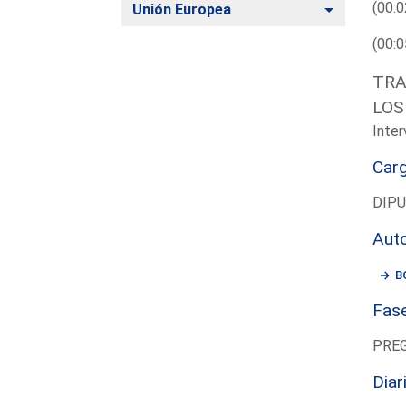
(00:0
Alternar
Unión Europea
(00:0
TRA
LOS
Inter
Car
DIP
Aut
B
Fas
PRE
Diar