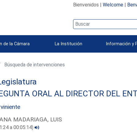
Bienvenidos |
Welcome
|
Benv
n de la Cámara
La Institución
Información y 
Búsqueda de intervenciones
 Legislatura
EGUNTA ORAL AL DIRECTOR DEL ENT
rviniente
ANA MADARIAGA, LUIS
1:24 a 00:05:14)