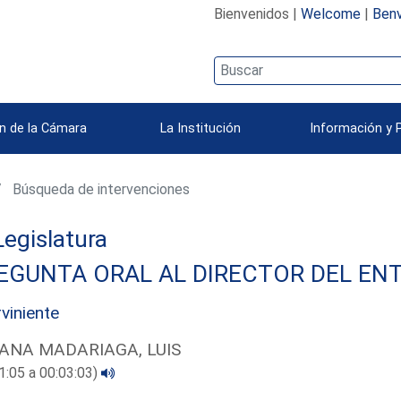
Bienvenidos |
Welcome
|
Benv
n de la Cámara
La Institución
Información y 
Búsqueda de intervenciones
 Legislatura
EGUNTA ORAL AL DIRECTOR DEL ENT
rviniente
ANA MADARIAGA, LUIS
1:05 a 00:03:03)