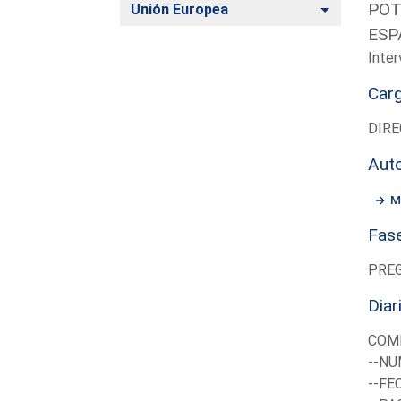
POT
Alternar
Unión Europea
ESP
Inter
Car
DIRE
Aut
M
Fas
PRE
Diar
COM
--NU
--FE