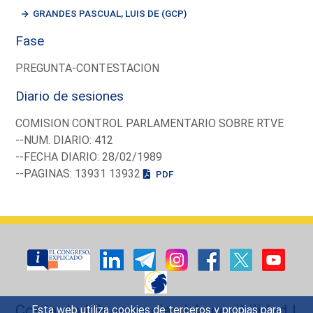
GRANDES PASCUAL, LUIS DE (GCP)
Fase
PREGUNTA-CONTESTACION
Diario de sesiones
COMISION CONTROL PARLAMENTARIO SOBRE RTVE
--NUM. DIARIO: 412
--FECHA DIARIO: 28/02/1989
--PAGINAS: 13931 13932
PDF
Contacto
|
Sugerencias
|
Accesibilidad
|
Esta web utiliza cookies de terceros y propias para