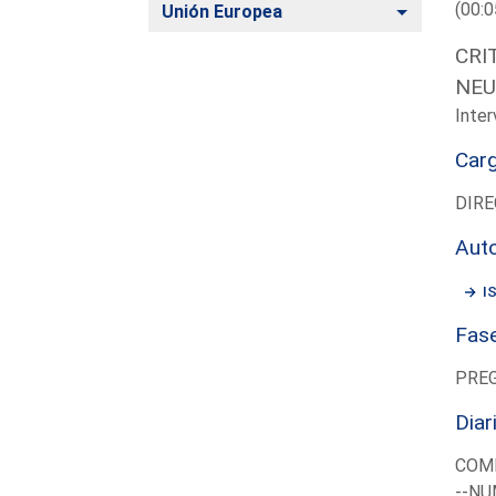
(00:0
Alternar
Unión Europea
CRI
NEU
Inter
Car
DIRE
Aut
I
Fas
PRE
Diar
COM
--NU