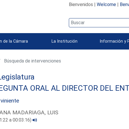
Bienvenidos |
Welcome
|
Benv
n de la Cámara
La Institución
Información y 
Búsqueda de intervenciones
 Legislatura
EGUNTA ORAL AL DIRECTOR DEL ENT
rviniente
ANA MADARIAGA, LUIS
1:22 a 00:03:16)