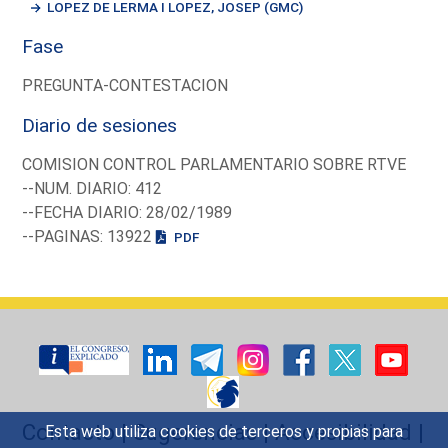
LOPEZ DE LERMA I LOPEZ, JOSEP (GMC)
Fase
PREGUNTA-CONTESTACION
Diario de sesiones
COMISION CONTROL PARLAMENTARIO SOBRE RTVE
--NUM. DIARIO: 412
--FECHA DIARIO: 28/02/1989
--PAGINAS: 13922
PDF
Contacto
|
Sugerencias
|
Accesibilidad
|
Esta web utiliza cookies de terceros y propias para