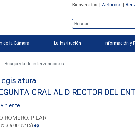
Bienvenidos |
Welcome
|
Benv
n de la Cámara
La Institución
Información y 
Búsqueda de intervenciones
 Legislatura
EGUNTA ORAL AL DIRECTOR DEL ENT
rviniente
O ROMERO, PILAR
0:53 a 00:02:15)