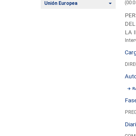
(00:0
Alternar
Unión Europea
PER
DEL
LA 
Inter
Car
DIRE
Aut
R
Fas
PRE
Diar