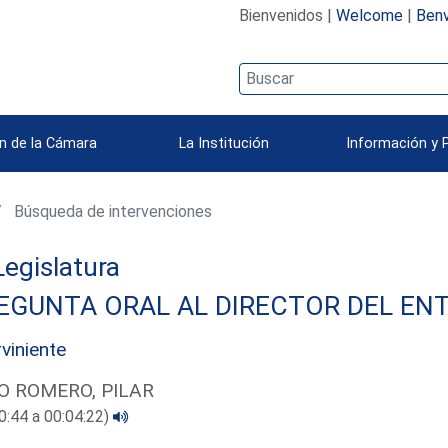
Bienvenidos |
Welcome
|
Benv
n de la Cámara
La Institución
Información y 
Búsqueda de intervenciones
 Legislatura
EGUNTA ORAL AL DIRECTOR DEL ENT
rviniente
O ROMERO, PILAR
0:44 a 00:04:22)