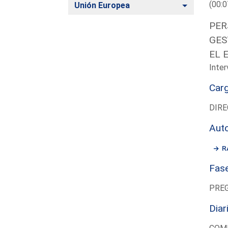
(00:0
Alternar
Unión Europea
PER
GES
EL 
Inter
Car
DIRE
Aut
R
Fas
PRE
Diar