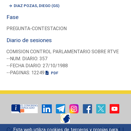
DIAZ POZAS, DIEGO (GS)
Fase
PREGUNTA-CONTESTACION
Diario de sesiones
COMISION CONTROL PARLAMENTARIO SOBRE RTVE
--NUM. DIARIO: 357
--FECHA DIARIO: 27/10/1988
--PAGINAS: 12249
PDF
Contacto
|
Sugerencias
|
Accesibilidad
|
Esta web utiliza cookies de terceros y propias para