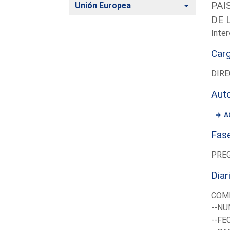
PAI
Alternar
Unión Europea
DE 
Inter
Car
DIRE
Aut
A
Fas
PRE
Diar
COM
--NU
--FE