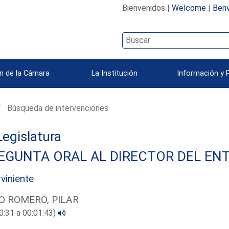
Bienvenidos |
Welcome
|
Benv
n de la Cámara
La Institución
Información y 
Búsqueda de intervenciones
 Legislatura
EGUNTA ORAL AL DIRECTOR DEL ENT
rviniente
O ROMERO, PILAR
0:31 a 00:01:43)