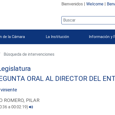
Bienvenidos |
Welcome
|
Benv
n de la Cámara
La Institución
Información y 
Búsqueda de intervenciones
 Legislatura
EGUNTA ORAL AL DIRECTOR DEL ENT
rviniente
O ROMERO, PILAR
0:36 a 00:02:19)