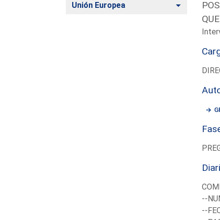
POS
Alternar
Unión Europea
QUE
Inter
Car
DIRE
Aut
G
Fas
PRE
Diar
COM
--NU
--FE