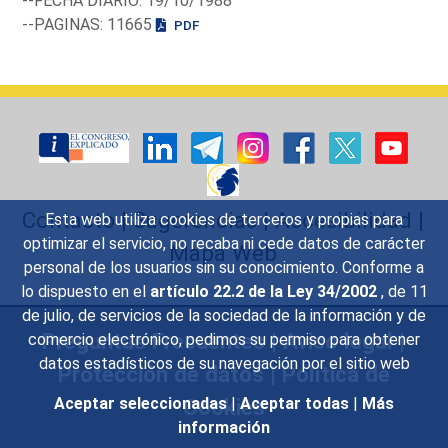
--FECHA DIARIO: 19/10/1988
--PAGINAS: 11665
PDF
Contacto
|
Sugerencias
|
Accesibilidad
|
Esta web utiliza cookies de terceros y propias para
optimizar el servicio, no recaba ni cede datos de carácter
Mapa Web
personal de los usuarios sin su conocimiento. Conforme a
lo dispuesto en el
artículo 22.2 de la Ley 34/2002
, de 11
de julio, de servicios de la sociedad de la información y de
Preguntas Frecuentes
|
Aviso legal
|
comercio electrónico, pedimos su permiso para obtener
datos estadísticos de su navegación por el sitio web
Protección de datos
|
Política de
Cookies
Aceptar seleccionadas
|
Aceptar todas
|
Más
información