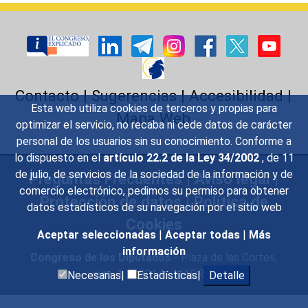
Contacto
|
Sugerencias
|
Accesibilidad
|
Esta web utiliza cookies de terceros y propias para
Mapa Web
optimizar el servicio, no recaba ni cede datos de carácter
personal de los usuarios sin su conocimiento. Conforme a
lo dispuesto en el
artículo 22.2 de la Ley 34/2002
, de 11
de julio, de servicios de la sociedad de la información y de
Preguntas Frecuentes
|
Aviso legal
|
comercio electrónico, pedimos su permiso para obtener
Protección de datos
|
Política de
datos estadísticos de su navegación por el sitio web
Cookies
Aceptar seleccionadas
|
Aceptar todas
|
Más
información
Congreso de los Diputados
- Plaza de las Cortes,
núm. 1 - 28014 - MADRID
Necesarias|
Estadísticas|
Detalle