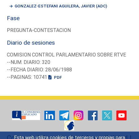
GONZALEZ-ESTEFANI AGUILERA, JAVIER (ADC)
Fase
PREGUNTA-CONTESTACION
Diario de sesiones
COMISION CONTROL PARLAMENTARIO SOBRE RTVE
--NUM. DIARIO: 320
--FECHA DIARIO: 28/06/1988
--PAGINAS: 10741
PDF
Contacto
|
Sugerencias
|
Accesibilidad
|
Esta web utiliza cookies de terceros y propias para