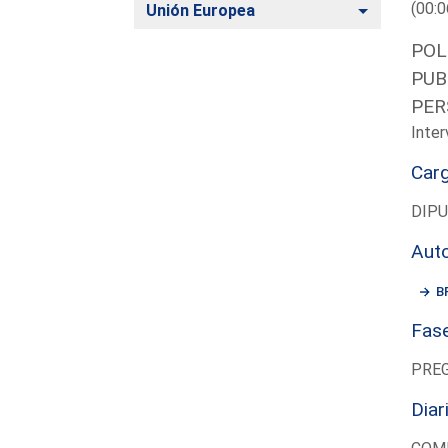
(00:0
Alternar
Unión Europea
POL
PUB
PER
Inter
Car
DIP
Aut
B
Fas
PRE
Diar