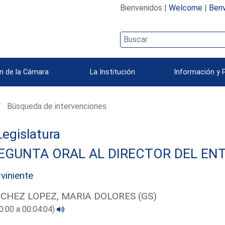
Bienvenidos |
Welcome
|
Benv
n de la Cámara
La Institución
Información y 
Búsqueda de intervenciones
 Legislatura
EGUNTA ORAL AL DIRECTOR DEL ENT
rviniente
CHEZ LOPEZ, MARIA DOLORES (GS)
0:00 a 00:04:04)