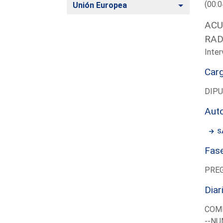
(00:0
Alternar
Unión Europea
ACU
RAD
Inter
Car
DIP
Aut
S
Fas
PRE
Diar
COM
--NU