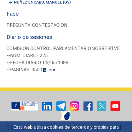
NUÑEZ ENCABO, MANUEL (GS)
Fase
PREGUNTA-CONTESTACION
Diario de sesiones
COMISION CONTROL PARLAMENTARIO SOBRE RTVE
--NUM. DIARIO: 275
--FECHA DIARIO: 05/05/1988
--PAGINAS: 9500
PDF
Contacto
|
Sugerencias
|
Accesibilidad
|
Esta web utiliza cookies de terceros y propias para