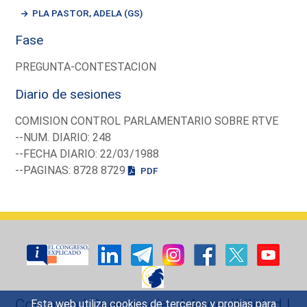
PLA PASTOR, ADELA (GS)
Fase
PREGUNTA-CONTESTACION
Diario de sesiones
COMISION CONTROL PARLAMENTARIO SOBRE RTVE
--NUM. DIARIO: 248
--FECHA DIARIO: 22/03/1988
--PAGINAS: 8728 8729
PDF
Contacto
|
Sugerencias
|
Accesibilidad
|
Esta web utiliza cookies de terceros y propias para