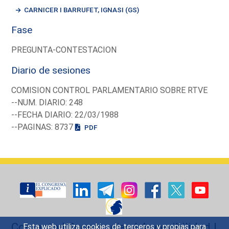
CARNICER I BARRUFET, IGNASI (GS)
Fase
PREGUNTA-CONTESTACION
Diario de sesiones
COMISION CONTROL PARLAMENTARIO SOBRE RTVE
--NUM. DIARIO: 248
--FECHA DIARIO: 22/03/1988
--PAGINAS: 8737
PDF
Contacto
|
Sugerencias
|
Accesibilidad
|
Esta web utiliza cookies de terceros y propias para