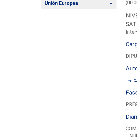
(00:0
Alternar
Unión Europea
NIV
SAT
Inter
Car
DIP
Aut
C
Fas
PRE
Diar
COM
--NU