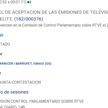
0:53 a 00:01:11)
EL DE ACEPTACION DE LAS EMISIONES DE TELEVIS
ELITE.
(182/000376)
vención en la Comisión de Control Parlamentario sobre RTVE e
go
UTADO
or
ARNICER I BARRUFET, IGNASI (GS)
e
GUNTA-CONTESTACION
io de sesiones
ISION CONTROL PARLAMENTARIO SOBRE RTVE
M. DIARIO: 248