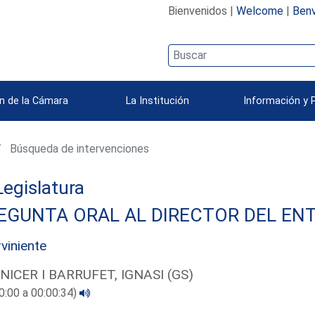
Bienvenidos |
Welcome
|
Benv
n de la Cámara
La Institución
Información y 
Búsqueda de intervenciones
 Legislatura
EGUNTA ORAL AL DIRECTOR DEL ENT
rviniente
NICER I BARRUFET, IGNASI (GS)
0:00 a 00:00:34)