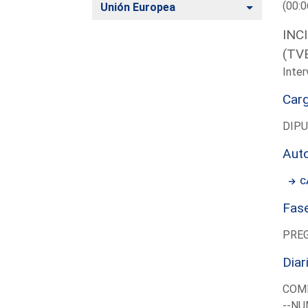
(00:0
Alternar
Unión Europea
INC
(TV
Inter
Car
DIP
Aut
C
Fas
PRE
Diar
COM
--NU