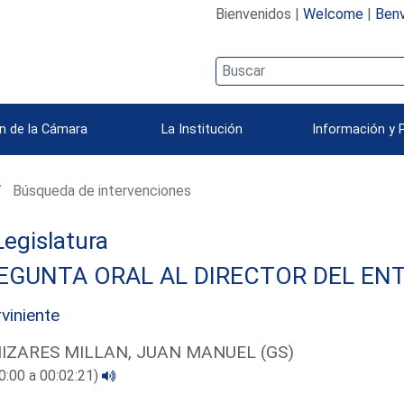
Bienvenidos |
Welcome
|
Benv
n de la Cámara
La Institución
Información y 
Búsqueda de intervenciones
 Legislatura
EGUNTA ORAL AL DIRECTOR DEL ENT
rviniente
IZARES MILLAN, JUAN MANUEL (GS)
0:00 a 00:02:21)