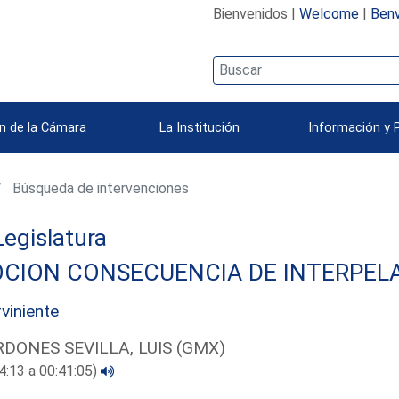
Bienvenidos |
Welcome
|
Benv
n de la Cámara
La Institución
Información y 
Búsqueda de intervenciones
 Legislatura
CION CONSECUENCIA DE INTERPEL
rviniente
DONES SEVILLA, LUIS (GMX)
4:13 a 00:41:05)