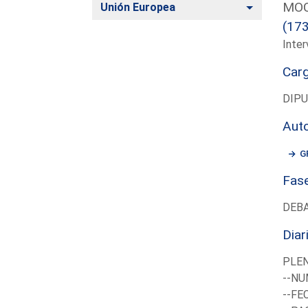
MOC
Alternar
Unión Europea
(17
Inter
Car
DIP
Aut
G
Fas
DEB
Diar
PLE
--NU
--FE