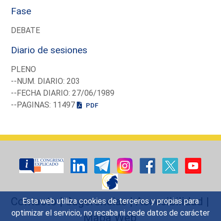
Fase
DEBATE
Diario de sesiones
PLENO
--NUM. DIARIO: 203
--FECHA DIARIO: 27/06/1989
--PAGINAS: 11497
PDF
Contacto
|
Sugerencias
|
Accesibilidad
|
Esta web utiliza cookies de terceros y propias para
optimizar el servicio, no recaba ni cede datos de carácter
Mapa Web