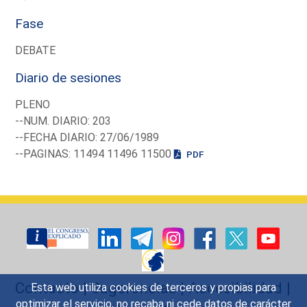
Fase
DEBATE
Diario de sesiones
PLENO
--NUM. DIARIO: 203
--FECHA DIARIO: 27/06/1989
--PAGINAS: 11494 11496 11500
PDF
Contacto
|
Sugerencias
|
Accesibilidad
|
Esta web utiliza cookies de terceros y propias para
optimizar el servicio, no recaba ni cede datos de carácter