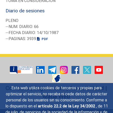
TOMA EN CONSIDERACION
Diario de sesiones
PLENO
--NUM. DIARIO: 66
--FECHA DIARIO: 14/10/1987
--PAGINAS: 3939
PDF
Contacto
|
Sugerencias
|
Accesibilidad
|
Esta web utiliza cookies de terceros y propias para
optimizar el servicio, no recaba ni cede datos de carácter
Mapa Web
personal de los usuarios sin su conocimiento. Conforme a
lo dispuesto en el
artículo 22.2 de la Ley 34/2002
, de 11
de julio, de servicios de la sociedad de la información y de