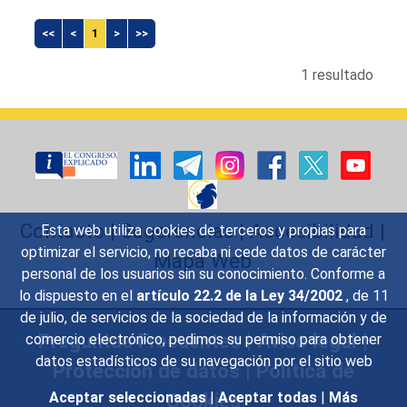
<<
<
1
>
>>
1 resultado
Contacto
|
Sugerencias
|
Accesibilidad
|
Esta web utiliza cookies de terceros y propias para
optimizar el servicio, no recaba ni cede datos de carácter
Mapa Web
personal de los usuarios sin su conocimiento. Conforme a
lo dispuesto en el
artículo 22.2 de la Ley 34/2002
, de 11
de julio, de servicios de la sociedad de la información y de
Preguntas Frecuentes
|
Aviso legal
|
comercio electrónico, pedimos su permiso para obtener
datos estadísticos de su navegación por el sitio web
Protección de datos
|
Política de
Cookies
Aceptar seleccionadas
|
Aceptar todas
|
Más