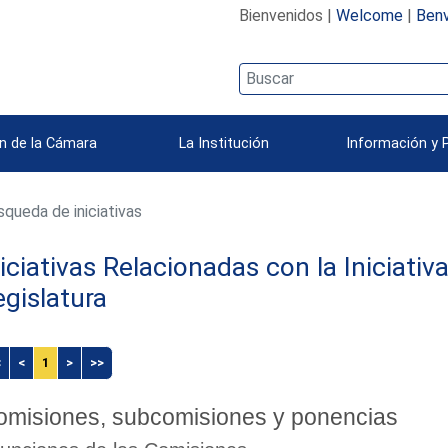
Bienvenidos |
Welcome
|
Benv
n de la Cámara
La Institución
Información y 
queda de iniciativas
niciativas Relacionadas con la Iniciati
egislatura
<
<
1
>
>>
omisiones, subcomisiones y ponencias