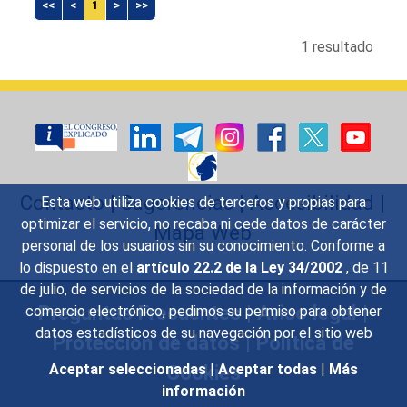
<<
<
1
>
>>
1 resultado
Contacto
|
Sugerencias
|
Accesibilidad
|
Esta web utiliza cookies de terceros y propias para
optimizar el servicio, no recaba ni cede datos de carácter
Mapa Web
personal de los usuarios sin su conocimiento. Conforme a
lo dispuesto en el
artículo 22.2 de la Ley 34/2002
, de 11
de julio, de servicios de la sociedad de la información y de
Preguntas Frecuentes
|
Aviso legal
|
comercio electrónico, pedimos su permiso para obtener
datos estadísticos de su navegación por el sitio web
Protección de datos
|
Política de
Cookies
Aceptar seleccionadas
|
Aceptar todas
|
Más
información