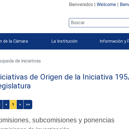
Bienvenidos |
Welcome
|
Benv
n de la Cámara
La Institución
Información y 
queda de iniciativas
niciativas de Origen de la Iniciativa 1
egislatura
<
<
1
>
>>
omisiones, subcomisiones y ponencias