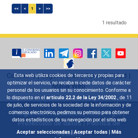
<<
<
1
>
>>
1 resultado
Contacto
|
Sugerencias
|
Accesibilidad
|
Esta web utiliza cookies de terceros y propias para
optimizar el servicio, no recaba ni cede datos de carácter
Mapa Web
personal de los usuarios sin su conocimiento. Conforme a
lo dispuesto en el
artículo 22.2 de la Ley 34/2002
, de 11
de julio, de servicios de la sociedad de la información y de
Preguntas Frecuentes
|
Aviso legal
|
comercio electrónico, pedimos su permiso para obtener
datos estadísticos de su navegación por el sitio web
Protección de datos
|
Política de
Cookies
Aceptar seleccionadas
|
Aceptar todas
|
Más