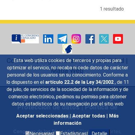
1 resultado
Contacto
|
Sugerencias
|
Accesibilidad
|
Esta web utiliza cookies de terceros y propias para
optimizar el servicio, no recaba ni cede datos de carácter
Mapa Web
personal de los usuarios sin su conocimiento. Conforme a
lo dispuesto en el
artículo 22.2 de la Ley 34/2002
, de 11
de julio, de servicios de la sociedad de la información y de
Preguntas Frecuentes
|
Aviso legal
|
comercio electrónico, pedimos su permiso para obtener
datos estadísticos de su navegación por el sitio web
Protección de datos
|
Política de
Cookies
Aceptar seleccionadas
|
Aceptar todas
|
Más
información
Congreso de los Diputados
- Plaza de las Cortes,
Necesarias|
Estadísticas|
Detalle