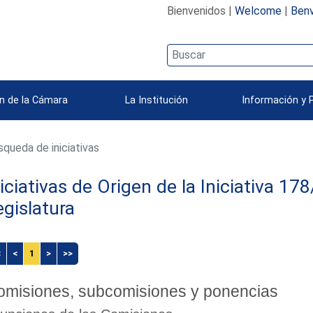
Bienvenidos |
Welcome
|
Benv
n de la Cámara
La Institución
Información y 
queda de iniciativas
niciativas de Origen de la Iniciativa 1
egislatura
<
<
1
>
>>
omisiones, subcomisiones y ponencias