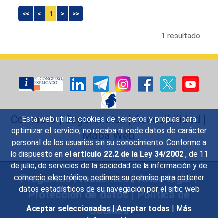
<<
<
1
>
>>
1 resultado
Contacto
|
Sugerencias
|
Accesibilidad
|
Esta web utiliza cookies de terceros y propias para
optimizar el servicio, no recaba ni cede datos de carácter
Mapa Web
personal de los usuarios sin su conocimiento. Conforme a
lo dispuesto en el
artículo 22.2 de la Ley 34/2002
, de 11
de julio, de servicios de la sociedad de la información y de
Preguntas Frecuentes
|
Aviso legal
|
comercio electrónico, pedimos su permiso para obtener
datos estadísticos de su navegación por el sitio web
Protección de datos
|
Política de
Cookies
Aceptar seleccionadas
|
Aceptar todas
|
Más