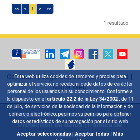
<<
<
1
>
>>
1 resultado
Contacto
|
Sugerencias
|
Accesibilidad
|
Esta web utiliza cookies de terceros y propias para
optimizar el servicio, no recaba ni cede datos de carácter
Mapa Web
personal de los usuarios sin su conocimiento. Conforme a
lo dispuesto en el
artículo 22.2 de la Ley 34/2002
, de 11
de julio, de servicios de la sociedad de la información y de
Preguntas Frecuentes
|
Aviso legal
|
comercio electrónico, pedimos su permiso para obtener
datos estadísticos de su navegación por el sitio web
Protección de datos
|
Política de
Cookies
Aceptar seleccionadas
|
Aceptar todas
|
Más