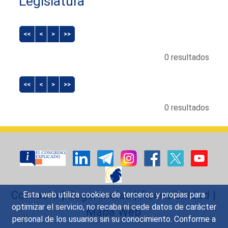
Legislatura
<<
<
>
>>
0 resultados
<<
<
>
>>
0 resultados
Contacto
|
Sugerencias
|
Accesibilidad
|
Esta web utiliza cookies de terceros y propias para
optimizar el servicio, no recaba ni cede datos de carácter
Mapa Web
personal de los usuarios sin su conocimiento. Conforme a