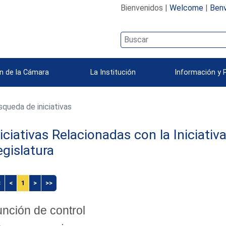
Bienvenidos |
Welcome
|
Benv
n de la Cámara
La Institución
Información y 
queda de iniciativas
niciativas Relacionadas con la Iniciati
egislatura
<
<
1
>
>>
nción de control