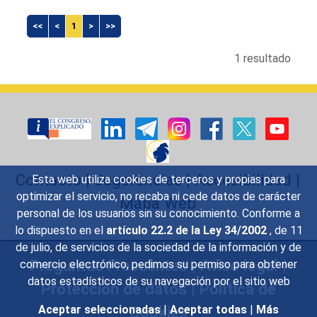
<<
<
1
>
>>
1 resultado
Contacto
|
Sugerencias
|
Accesibilidad
|
Esta web utiliza cookies de terceros y propias para
optimizar el servicio, no recaba ni cede datos de carácter
Mapa Web
personal de los usuarios sin su conocimiento. Conforme a
lo dispuesto en el
artículo 22.2 de la Ley 34/2002
, de 11
de julio, de servicios de la sociedad de la información y de
Preguntas Frecuentes
|
Aviso legal
|
comercio electrónico, pedimos su permiso para obtener
datos estadísticos de su navegación por el sitio web
Protección de datos
|
Política de
Cookies
Aceptar seleccionadas
|
Aceptar todas
|
Más