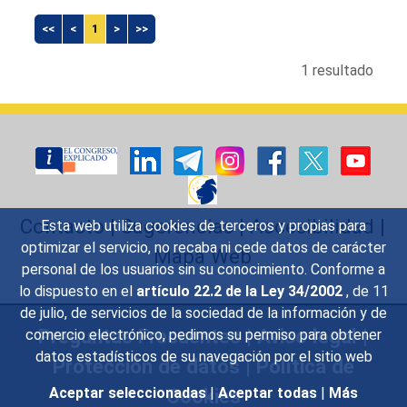
<<
<
1
>
>>
1 resultado
Contacto
|
Sugerencias
|
Accesibilidad
|
Esta web utiliza cookies de terceros y propias para
optimizar el servicio, no recaba ni cede datos de carácter
Mapa Web
personal de los usuarios sin su conocimiento. Conforme a
lo dispuesto en el
artículo 22.2 de la Ley 34/2002
, de 11
de julio, de servicios de la sociedad de la información y de
Preguntas Frecuentes
|
Aviso legal
|
comercio electrónico, pedimos su permiso para obtener
datos estadísticos de su navegación por el sitio web
Protección de datos
|
Política de
Cookies
Aceptar seleccionadas
|
Aceptar todas
|
Más